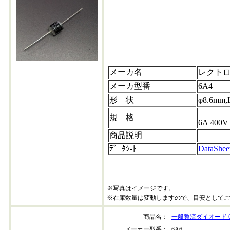
メーカ名
レクトロン
メーカ型番
6A4
形 状
φ8.6mm,
規 格
6A 400V
商品説明
ﾃﾞｰﾀｼ-ﾄ
DataShee
※写真はイメージです。
※在庫数量は変動しますので、目安としてご
商品名：
一般整流ダイオード 6
メーカー型番：
6A6