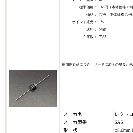
標準価格：
165円（本体価格 15
価格：
77円（本体価格 70円
ポイント還元：
1%
送料：
別途
在庫数：
7337
長期保管品につき、リードに若干の腐食があ
6a6
メーカ名
レクトロン
メーカ型番
6A6
形 状
φ8.6mm,