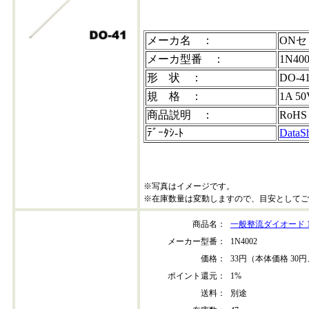
メーカ名 ：
ON
メーカ型番 ：
1N40
形 状 ：
DO-4
規 格 ：
1A 50
商品説明 ：
RoHS
ﾃﾞｰﾀｼ-ﾄ
DataS
※写真はイメージです。
※在庫数量は変動しますので、目安としてご
商品名：
一般整流ダイオード 1N
メーカー型番：
1N4002
価格：
33円（本体価格 30円
ポイント還元：
1%
送料：
別途