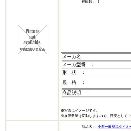
在庫数：
1
erb12-06
メーカ名 ：
メーカ型番 ：
形 状 ：
規 格 ：
商品説明 ：
※写真はイメージです。
※在庫数量は変動しますので、目安としてご
商品名：
小型一般整流ダイオード 