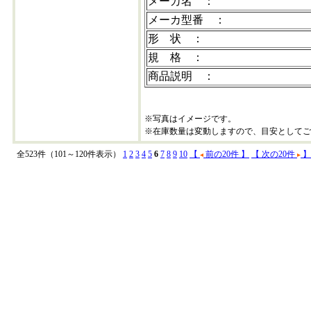
メーカ名 ：
メーカ型番 ：
形 状 ：
規 格 ：
商品説明 ：
※写真はイメージです。
※在庫数量は変動しますので、目安としてご
全523件（101～120件表示）
1
2
3
4
5
6
7
8
9
10
【
前の20件 】
【 次の20件
】