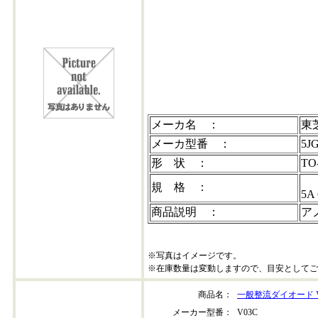
5jg2z41
メーカ名 ：
東
メーカ型番 ：
5J
形 状 ：
TO
規 格 ：
5A
商品説明 ：
ア
※写真はイメージです。
※在庫数量は変動しますので、目安としてご
商品名：
一般整流ダイオード V
メーカー型番：
V03C