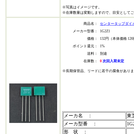
※写真はイメージです。
※在庫数量は変動しますので、目安としてご
商品名：
センタータップダイオー
メーカー型番：
1G2Z1
価格：
132円（本体価格 12
ポイント還元：
1%
送料：
別途
在庫数：
0
次回入荷未定
※長期保管品、リードに若干の腐食がありま
1g2z1-202308+20
メーカ名 ：
東
メーカ型番 ：
1G
形 状 ：