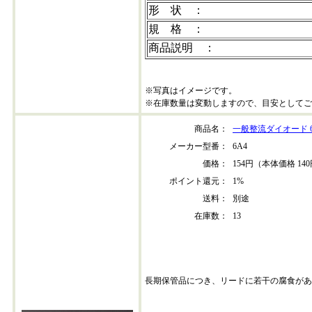
形 状 ：
規 格 ：
商品説明 ：
※写真はイメージです。
※在庫数量は変動しますので、目安としてご
商品名：
一般整流ダイオード 6
メーカー型番：
6A4
価格：
154円（本体価格 14
ポイント還元：
1%
送料：
別途
在庫数：
13
長期保管品につき、リードに若干の腐食があ
6a4