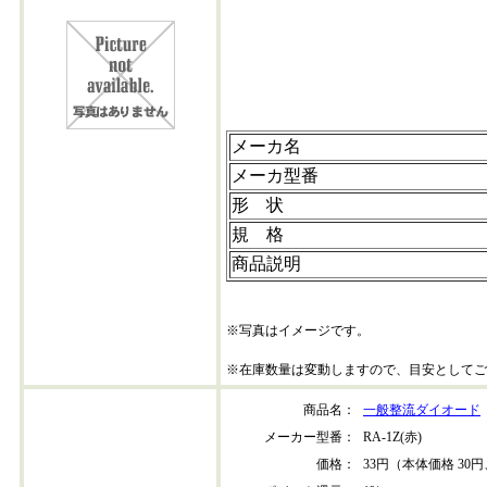
erc01-02
メーカ名
メーカ型番
形 状
規 格
商品説明
※写真はイメージです。
※在庫数量は変動しますので、目安としてご
商品名：
一般整流ダイオード
メーカー型番：
RA-1Z(赤)
価格：
33円（本体価格 30円