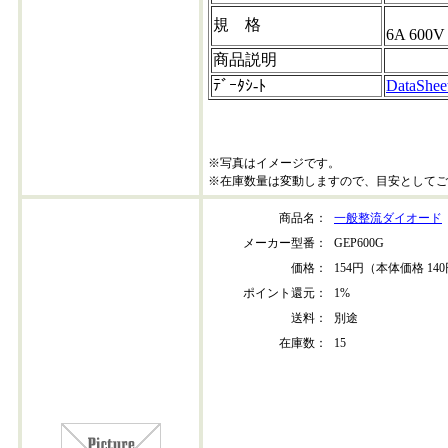
規 格
6A 600V
商品説明
ﾃﾞｰﾀｼ-ﾄ
DataShee
※写真はイメージです。
※在庫数量は変動しますので、目安としてご
商品名：
一般整流ダイオード
メーカー型番：
GEP600G
価格：
154円（本体価格 14
ポイント還元：
1%
送料：
別途
在庫数：
15