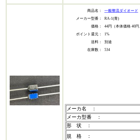
商品名：
一般整流ダイオード
メーカー型番：
RA-1(青)
価格：
44円（本体価格 40円
ポイント還元：
1%
送料：
別途
在庫数：
534
RA-1-B
メーカ名 ：
メーカ型番 ：
形 状 ：
規 格 ：