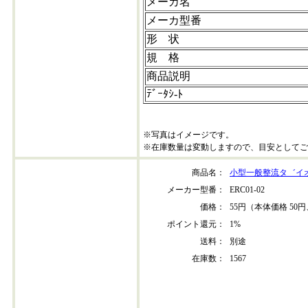
メーカ名
メーカ型番
形 状
規 格
商品説明
ﾃﾞｰﾀｼ-ﾄ
※写真はイメージです。
※在庫数量は変動しますので、目安としてご
商品名：
小型一般整流タ゛イ
メーカー型番：
ERC01-02
価格：
55円（本体価格 50円
ポイント還元：
1%
送料：
別途
在庫数：
1567