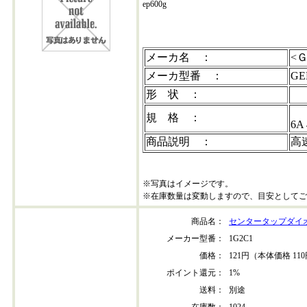
ep600g
メーカ名 ：
<Ｇ
メーカ型番 ：
GE
形 状 ：
規 格 ：
6A
商品説明 ：
高
※写真はイメージです。
※在庫数量は変動しますので、目安としてご
商品名：
センタータップダイオー
メーカー型番：
1G2C1
価格：
121円（本体価格 11
ポイント還元：
1%
送料：
別途