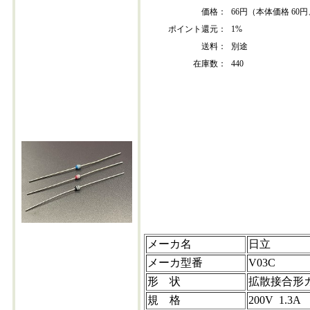
価格：
66円（本体価格 60円
ポイント還元：
1%
送料：
別途
在庫数：
440
v03c-202407+10
メーカ名
日立
メーカ型番
V03C
形 状
拡散接合形
規 格
200V 1.3A