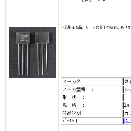
在庫数：
1024
※長期保管品、リードに若干の腐食がありま
1g2c1-202308+10
メーカ名 ：
東
メーカ型番 ：
1G
形 状 ：
規 格 ：
2A
商品説明 ：
カ
ﾃﾞｰﾀｼ-ﾄ
Dat