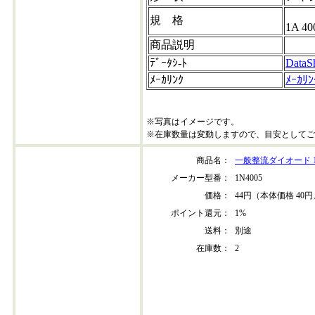
規 格
1A 4
商品説明
ﾃﾞｰﾀｼ-ﾄ
DataS
ﾒｰｶﾘﾝｸ
ﾒｰｶﾘﾝ
※写真はイメージです。
※在庫数量は変動しますので、目安としてご
商品名：
一般整流ダイオード 1N
メーカー型番：
1N4005
価格：
44円（本体価格 40円
ポイント還元：
1%
送料：
別途
在庫数：
2
1n4005