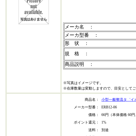
メーカ名 ：
メーカ型番 ：
形 状 ：
規 格 ：
商品説明 ：
※写真はイメージです。
※在庫数量は変動しますので、目安としてご
商品名：
小型一般整流タ゛イ
メーカー型番：
ERB12-06
価格：
66円（本体価格 60円
ポイント還元：
1%
送料：
別途