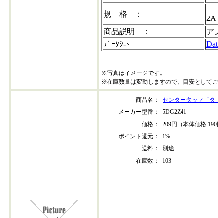
規 格 ：
2A
商品説明 ：
ア
ﾃﾞｰﾀｼ-ﾄ
Dat
※写真はイメージです。
※在庫数量は変動しますので、目安としてご
商品名：
センタータッフ゜タ
メーカー型番：
5DG2Z41
価格：
209円（本体価格 19
ポイント還元：
1%
送料：
別途
在庫数：
103
5dg2z41