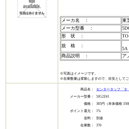
メーカ名 ：
東
メーカ型番 ：
5D
形 状 ：
TO
規 格 ：
5A
商品説明 ：
ア
※写真はイメージです。
※在庫数量は変動しますので、目安としてご
商品名：
センタータッフ゜タ
メーカー型番：
5JG2Z41
価格：
385円（本体価格 35
ポイント還元：
1%
送料：
別途
在庫数：
370