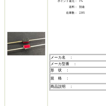
ポイント還元：
1%
送料：
別途
在庫数：
2295
ra-1ｚ/font>
メーカ名 ：
メーカ型番 ：
形 状 ：
規 格 ：
商品説明 ：
※写真はイメージです。
※在庫数量は変動しますので、目安としてご