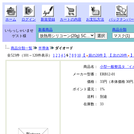
ホーム
ログイン
新規登録
カートの内容
お支払方法
バックナンバー
新着商品
商品分類
いらっしゃいませ
ゲスト様
商品分類一覧
半導体
ダイオード
全523件（101～120件表示）
1
2
3
4
5
6
7
8
9
10
【
前の20件 】
【 次の20件
】
商品名：
小型一般整流タ゛イ
メーカー型番：
ERB12-01
価格：
33円（本体価格 30円
ポイント還元：
1%
送料：
別途
在庫数：
33
erb12-01