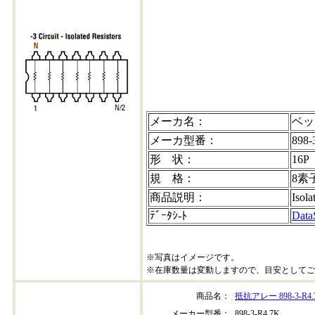
898-3-r150
メーカ名：
ベッ
メーカ型番：
898-
形 状：
16P
規 格：
8素
商品説明：
Isola
ﾃﾞｰﾀｼ-ﾄ
Data
※写真はイメージです。
※在庫数量は変動しますので、目安としてご
商品名：
抵抗アレー 898-3-R4.
メーカー型番：
898-3-R4.7K