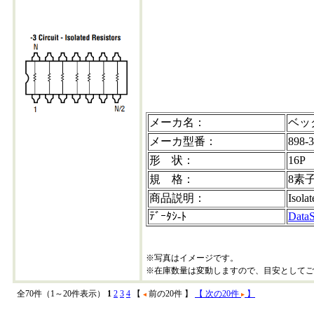
898-3r10k
メーカ名：
ベッ
メーカ型番：
898-
形 状：
16P
規 格：
8素子
商品説明：
Isola
ﾃﾞｰﾀｼ-ﾄ
DataS
※写真はイメージです。
※在庫数量は変動しますので、目安としてご
全70件（1～20件表示）
1
2
3
4
【
前の20件 】
【 次の20件
】