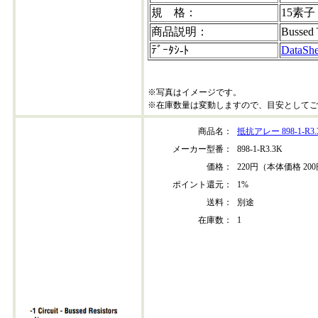
規 格：
15素子
商品説明：
Bussed
ﾃﾞｰﾀｼ-ﾄ
DataShe
※写真はイメージです。
※在庫数量は変動しますので、目安としてご
商品名：
抵抗アレー 898-1-R3.
メーカー型番：
898-1-R3.3K
価格：
220円（本体価格 20
ポイント還元：
1%
送料：
別途
在庫数：
1
898-1r3.3k-202304+30
CODE:898-1-R3-3K