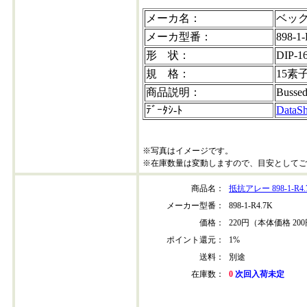
メーカ名：
ベッ
メーカ型番：
898-1
形 状：
DIP-1
規 格：
15素
商品説明：
Bussed
ﾃﾞｰﾀｼ-ﾄ
DataSh
※写真はイメージです。
※在庫数量は変動しますので、目安としてご
商品名：
抵抗アレー 898-1-R4.
メーカー型番：
898-1-R4.7K
価格：
220円（本体価格 20
ポイント還元：
1%
送料：
別途
在庫数：
0
次回入荷未定
898-1-R4-7K-202411NEW