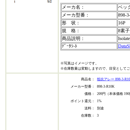
メーカ名：
ベッ
メーカ型番：
898-3
形 状：
16P
規 格：
8素子
商品説明：
Isolat
ﾃﾞｰﾀｼ-ﾄ
DataS
※写真はイメージです。
※在庫数量は変動しますので、目安としてご
商品名：
抵抗アレー 898-3-R1
メーカー型番：
898-3-R10K
価格：
209円（本体価格 19
ポイント還元：
1%
送料：
別途
在庫数：
3