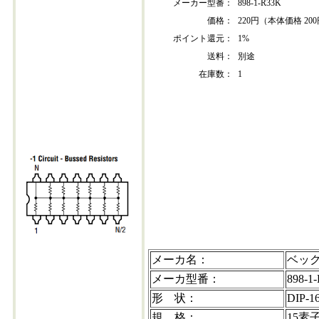
メーカー型番：
898-1-R33K
価格：
220円（本体価格 20
ポイント還元：
1%
送料：
別途
在庫数：
1
898-1r33k-202304+30
メーカ名：
ベッ
メーカ型番：
898-1
形 状：
DIP-1
規 格：
15素