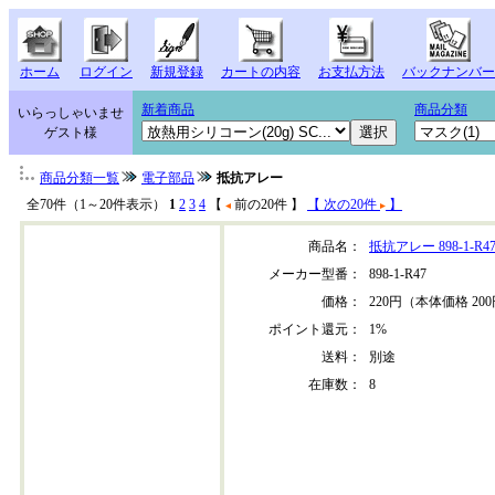
ホーム
ログイン
新規登録
カートの内容
お支払方法
バックナンバー
新着商品
商品分類
いらっしゃいませ
ゲスト様
商品分類一覧
電子部品
抵抗アレー
全70件（1～20件表示）
1
2
3
4
【
前の20件 】
【 次の20件
】
商品名：
抵抗アレー 898-1-R4
メーカー型番：
898-1-R47
価格：
220円（本体価格 20
ポイント還元：
1%
送料：
別途
在庫数：
8
898-1-r47-202304+30