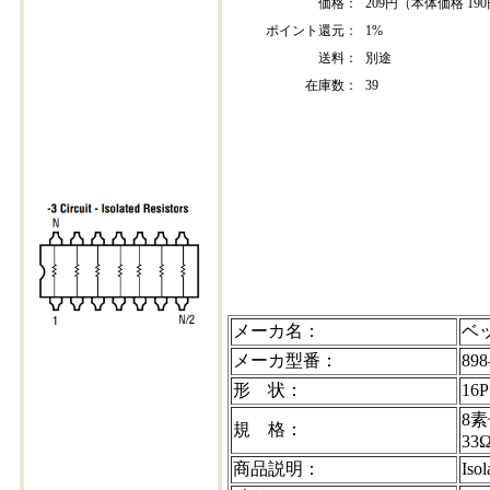
価格：
209円（本体価格 19
ポイント還元：
1%
送料：
別途
在庫数：
39
898-3-r33
メーカ名：
ベ
メーカ型番：
898
形 状：
16P
8素
規 格：
33
商品説明：
Iso