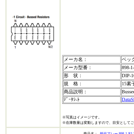
898-1-r680-202304+30
メーカ名：
ベッ
メーカ型番：
898-1
形 状：
DIP-1
規 格：
15素
商品説明：
Busse
ﾃﾞｰﾀｼ-ﾄ
DataS
※写真はイメージです。
※在庫数量は変動しますので、目安としてご
商品名：
抵抗アレー 898-1-R1.