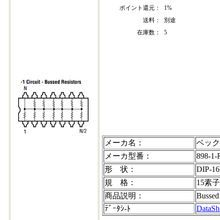
ポイント還元：
1%
送料：
別途
在庫数：
5
898-1-r6.8k-202304+30
メーカ名：
ベック
メーカ型番：
898-1-
形 状：
DIP-16
規 格：
15素子
商品説明：
Bussed
ﾃﾞｰﾀｼ-ﾄ
DataSh