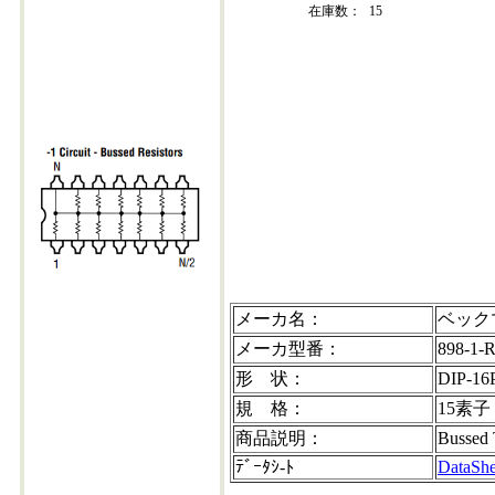
在庫数：
15
898-1-r100k-202304+30
CODE:898-1-R100K
メーカ名：
ベック
メーカ型番：
898-1-
形 状：
DIP-16
規 格：
15素子
商品説明：
Bussed
ﾃﾞｰﾀｼ-ﾄ
DataShe