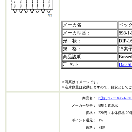
メーカ名：
ベッ
メーカ型番：
898-1
形 状：
DIP-1
規 格：
15素
商品説明：
Bussed
ﾃﾞｰﾀｼ-ﾄ
DataSh
※写真はイメージです。
※在庫数量は変動しますので、目安としてご
商品名：
抵抗アレー 898-1-R1
メーカー型番：
898-1-R100K
価格：
220円（本体価格 20
ポイント還元：
1%
送料：
別途