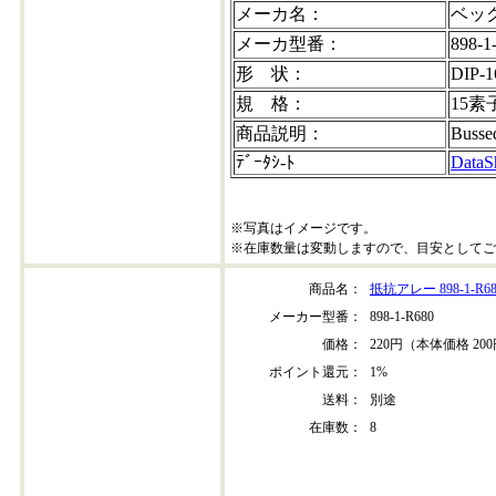
メーカ名：
ベッ
メーカ型番：
898-1
形 状：
DIP-1
規 格：
15素
商品説明：
Busse
ﾃﾞｰﾀｼ-ﾄ
DataS
※写真はイメージです。
※在庫数量は変動しますので、目安としてご
商品名：
抵抗アレー 898-1-R68
メーカー型番：
898-1-R680
価格：
220円（本体価格 20
ポイント還元：
1%
送料：
別途
在庫数：
8