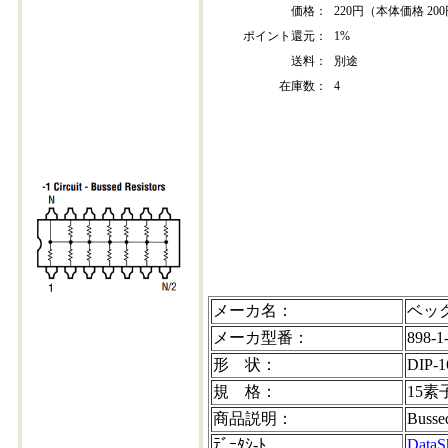
価格：
220円（本体価格 20
ポイント還元：
1%
送料：
別途
在庫数：
4
898-1r270-202304+30
メーカ名：
ベッ
メーカ型番：
898-1
形 状：
DIP-1
規 格：
15素
商品説明：
Busse
ﾃﾞｰﾀｼ-ﾄ
DataS