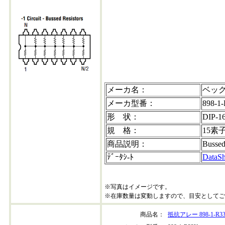
898-1-r22k-202304+30
メーカ名：
ベッ
メーカ型番：
898-1
形 状：
DIP-1
規 格：
15素
商品説明：
Bussed
ﾃﾞｰﾀｼ-ﾄ
DataSh
※写真はイメージです。
※在庫数量は変動しますので、目安としてご
商品名：
抵抗アレー 898-1-R3