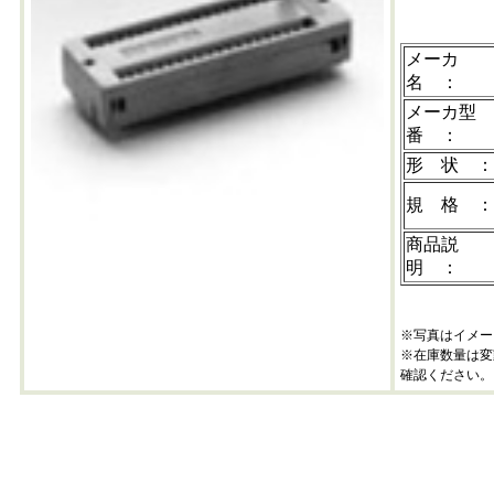
メーカ
名 ：
メーカ型
番 ：
形 状 
規 格 
商品説
明 ：
※写真はイメー
※在庫数量は変
確認ください。