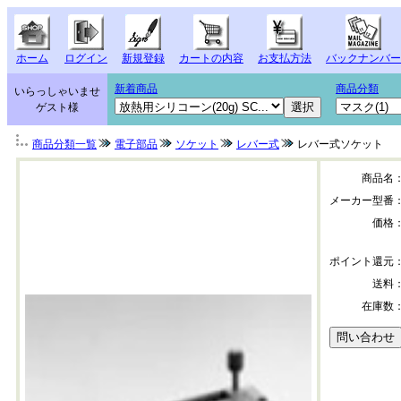
ホーム
ログイン
新規登録
カートの内容
お支払方法
バックナンバー
新着商品
商品分類
いらっしゃいませ
ゲスト様
商品分類一覧
電子部品
ソケット
レバー式
レバー式ソケット
商品名
メーカー型番
価格
ポイント還元
送料
在庫数
240-1280-00-060