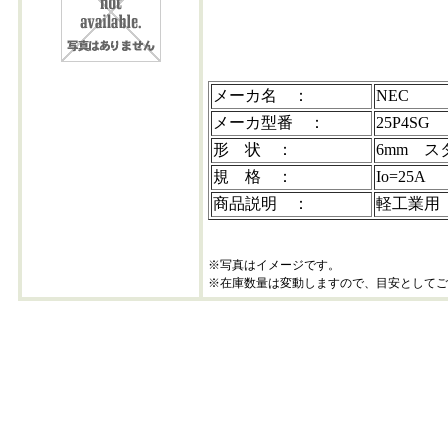
25p4sg
メーカ名 ：
NEC
メーカ型番 ：
25P4SG
形 状 ：
6mm ス
規 格 ：
Io=25
商品説明 ：
軽工業用
※写真はイメージです。
※在庫数量は変動しますので、目安としてご