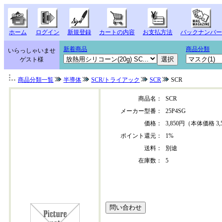
ホーム
ログイン
新規登録
カートの内容
お支払方法
バックナンバー
新着商品
商品分類
いらっしゃいませ
ゲスト様
商品分類一覧
半導体
SCR/トライアック
SCR
SCR
商品名：
SCR
メーカー型番：
25P4SG
価格：
3,850円（本体価格 3,
ポイント還元：
1%
送料：
別途
在庫数：
5