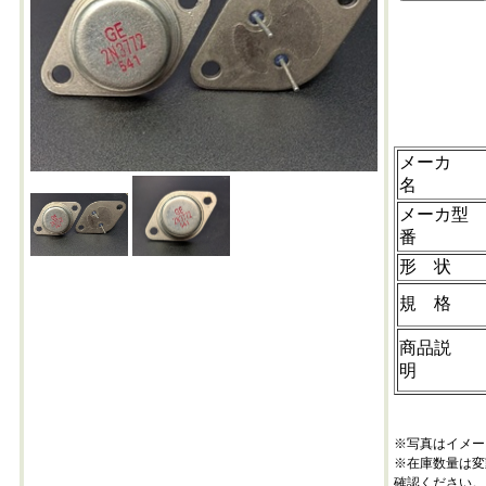
2n3772
メーカ
名
メーカ型
番
形 状
規 格
商品説
明
※写真はイメー
※在庫数量は変
確認ください。