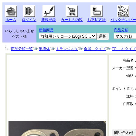
ホーム
ログイン
新規登録
カートの内容
お支払方法
バックナンバー
新着商品
商品分類
いらっしゃいませ
ゲスト様
商品分類一覧
半導体
トランジスタ
金属 タイプ
TO－３ タイプ
商品名
メーカー型番
価格
ポイント還元
送料
在庫数