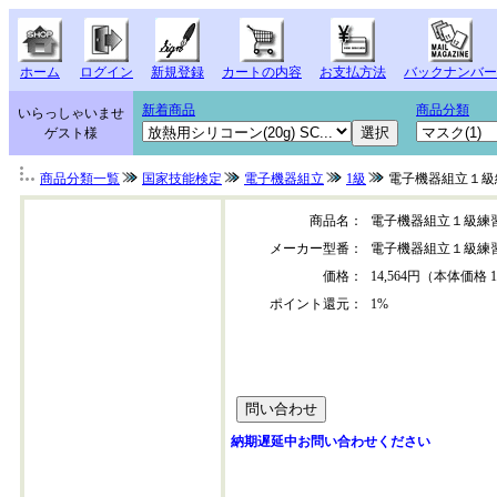
ホーム
ログイン
新規登録
カートの内容
お支払方法
バックナンバー
新着商品
商品分類
いらっしゃいませ
ゲスト様
商品分類一覧
国家技能検定
電子機器組立
1級
電子機器組立１級
商品名：
電子機器組立１級練
メーカー型番：
電子機器組立１級練
価格：
14,564円（本体価格 1
ポイント還元：
1%
納期遅延中お問い合わせください
class1b