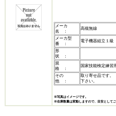
メーカ
高槻無線
名 ：
メーカ型
電子機器組立１級（
番 ：
形
状 ：
規
国家技能検定練習
格 ：
その
取り寄せ品です。
他 ：
下さい。
※写真はイメージです。
※在庫数量は変動しますので、目安としてご