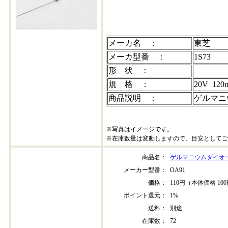
メーカ名 ：
東芝
メーカ型番 ：
1S73
形 状 ：
規 格 ：
20V 120
商品説明 ：
ゲルマニ
※写真はイメージです。
※在庫数量は変動しますので、目安としてご
商品名：
ゲルマニウムダイオード
メーカー型番：
OA91
価格：
110円（本体価格 10
ポイント還元：
1%
送料：
別途
在庫数：
72