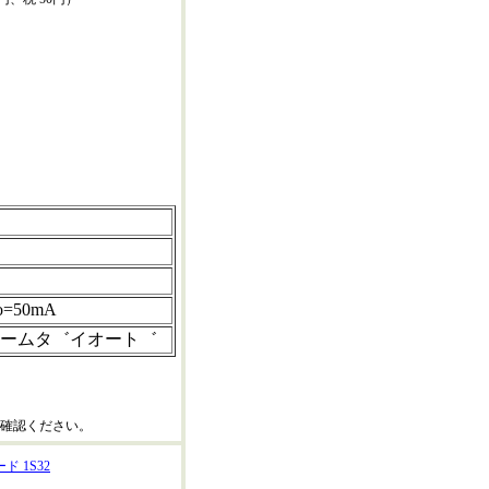
o=50mA
ームタ゛イオート゛
確認ください。
 1S32