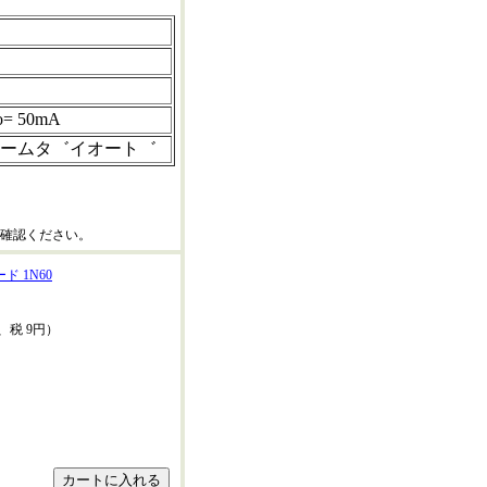
o= 50mA
ームタ゛イオート゛
確認ください。
 1N60
、税 9円）