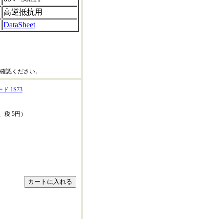
高逆抵抗用
DataSheet
確認ください。
 1S73
、税 5円）