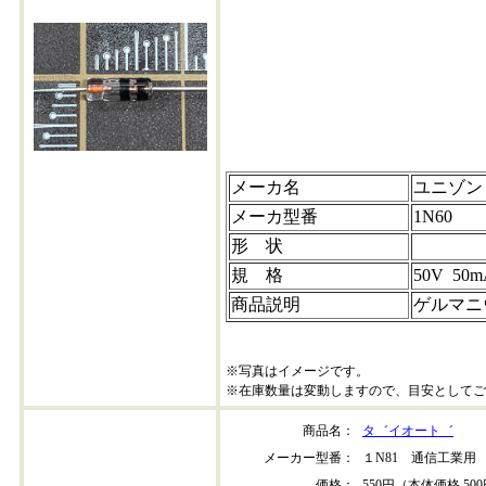
1n60-202302+10-202504+40
S@50
メーカ名
ユニゾン
メーカ型番
1N60
形 状
規 格
50V 50m
商品説明
ゲルマニ
※写真はイメージです。
※在庫数量は変動しますので、目安としてご
商品名：
タ゛イオート゛
メーカー型番：
１N81 通信工業用
価格：
550円（本体価格 50