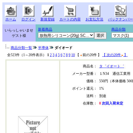
ホーム
ログイン
新規登録
カートの内容
お支払方法
バックナンバー
新着商品
商品分類
いらっしゃいませ
ゲスト様
商品分類一覧
半導体
ダイオード
全523件（1～20件表示）
1
2
3
4
5
6
7
8
9
10
【
前の20件 】
【 次の20件
】
商品名：
タ゛イオート゛
メーカー型番：
１N34 通信工業用
価格：
550円（本体価格 50
ポイント還元：
1%
送料：
別途
在庫数：
0
次回入荷未定
1n34