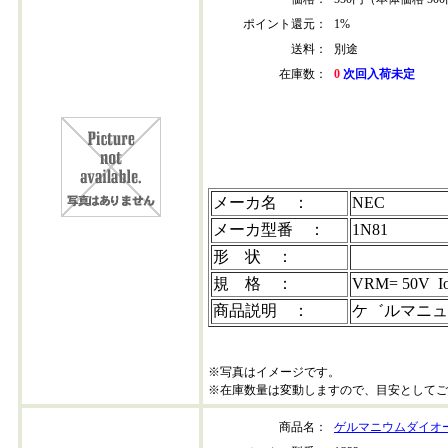
ポイント還元：
1%
送料：
別途
在庫数：
0
次回入荷未定
1n81
メーカ名 ：
NEC
メーカ型番 ：
1N81
形 状 ：
規 格 ：
VRM= 50V I
商品説明 ：
ケ゛ルマニュ
※写真はイメージです。
※在庫数量は変動しますので、目安としてご
商品名：
ゲルマニウムダイオード