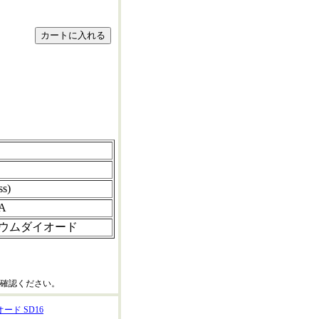
ss)
A
ウムダイオード
確認ください。
ド SD16