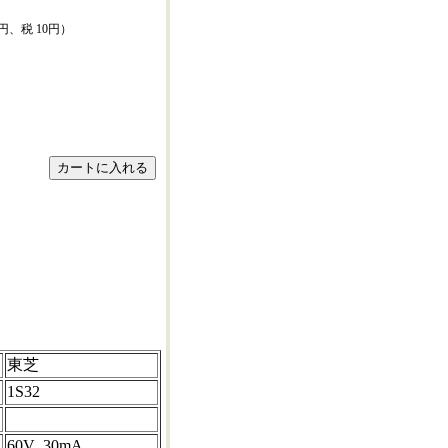
0円、税 10円）
東芝
1S32
60V 30mA