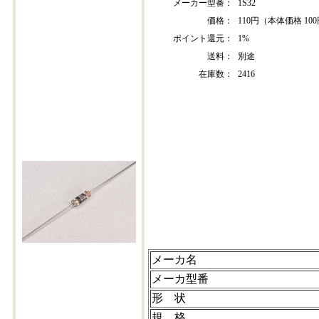
メーカー型番：
1S32
価格：
110円（本体価格 10
ポイント還元：
1%
送料：
別途
在庫数：
2416
1s32
メーカ名
メーカ型番
形 状
規 格