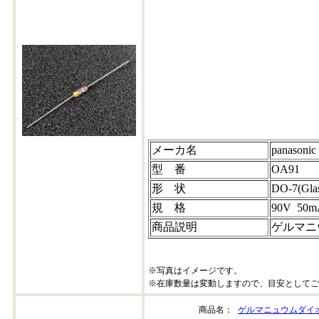
oa91-202607+40
メーカ名
panasonic
型 番
OA91
形 状
DO-7(Gla
規 格
90V 50m
商品説明
ゲルマニ
※写真はイメージです。
※在庫数量は変動しますので、目安としてご
商品名：
ゲルマニュウムダイオー