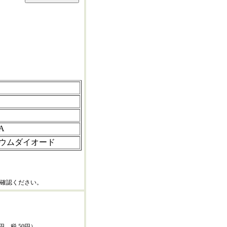
A
ウムダイオード
確認ください。
0円、税 50円）