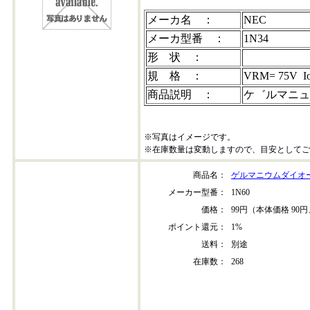
メーカ名 ：
NEC
メーカ型番 ：
1N34
形 状 ：
規 格 ：
VRM= 75V I
商品説明 ：
ケ゛ルマニュ
※写真はイメージです。
※在庫数量は変動しますので、目安としてご
商品名：
ゲルマニウムダイオード
メーカー型番：
1N60
価格：
99円（本体価格 90円
ポイント還元：
1%
送料：
別途
在庫数：
268