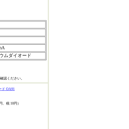
mA
ウムダイオード
確認ください。
 OA91
0円、税 10円）