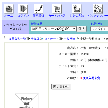
ホーム
ログイン
新規登録
カートの内容
お支払方法
バックナンバー
新着商品
商品分類
いらっしゃいませ
ゲスト様
商品分類一覧
半導体
ダイオード
一般整流
小型一般整流タ゛イ
商品名：
小型一般整流タ゛イ
メーカー型番：
1S1941
価格：
55円（本体価格 50円
ポイント還元：
1%
送料：
別途
在庫数：
0
次回入荷未定
1s1941