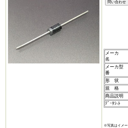
mur460-202501-
メーカ
名
メーカ型
番
形 状
規 格
商品説
ﾃﾞｰﾀｼ-ﾄ
※写真はイメー