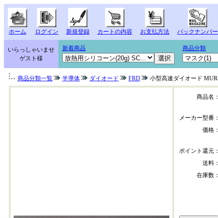
ホーム
ログイン
新規登録
カートの内容
お支払方法
バックナンバー
新着商品
商品分類
いらっしゃいませ
ゲスト様
商品分類一覧
半導体
ダイオード
FRD
小型高速ダイオード MUR4
商品名
メーカー型番
価格
ポイント還元
送料
在庫数